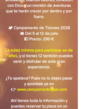
con Dios y un montón de aventuras
que te harán crecer por dentro y por
fuera.
🏕 Campamento de Tizones 2026
📅 Del 5 al 12 de julio
💶 Precio: 290 €
La edad mínima para participar es de
7 años
, y si tienes 12 también puedes
venir y disfrutar de esta gran
experiencia.
¿Te apetece? Pues no lo dejes pasar
y apúntate ya en
👉
www.campamentosjae.com
Ahí tienes toda la información y
puedes reservar tu plaza en un