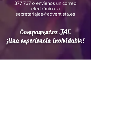
377 737
o envíanos un correo
electrónico a
secretariajae@adventista.es
Campamentos JAE
¡Una experiencia inolvidable!