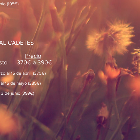
unio (195€)
AL CADETES
Precio
gosto 370€ a 390€
zo al 15 de abril (370€)
l al 15 de mayo (385€)
l 3 de junio (399€)