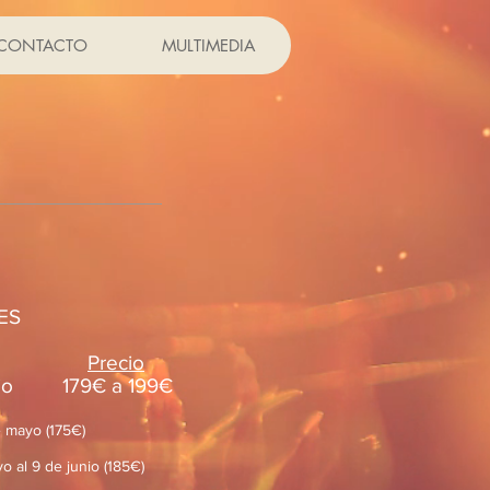
CONTACTO
MULTIMEDIA
ES
Precio
io 179€ a 199€
e mayo (175€)
 al 9 de junio (185€)