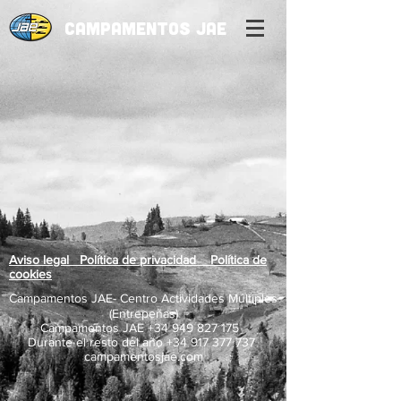
CAMPAMENTOS JAE
Aviso legal Política de privacidad Política de
cookies
Campamentos JAE- Centro Actividades Múltiples
(Entrepeñas)
Campamentos JAE
+34 949 827 175
Durante el resto del año
+34 917 377 737
campamentosjae.com